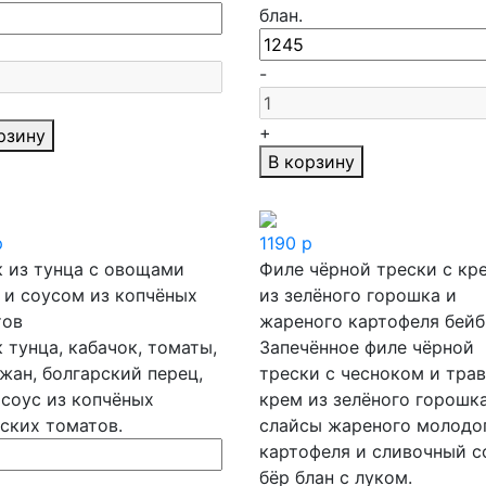
блан.
-
+
рзину
В корзину
р
1190
р
 из тунца с овощами
Филе чёрной трески с кр
 и соусом из копчёных
из зелёного горошка и
тов
жареного картофеля бейб
 тунца, кабачок, томаты,
Запечённое филе чёрной
жан, болгарский перец,
трески с чесноком и тра
 соус из копчёных
крем из зелёного горошка
ских томатов.
слайсы жареного молодо
картофеля и сливочный с
бёр блан с луком.