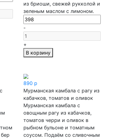
из бриоши, свежей рукколой и
зеленым маслом с лимоном.
-
+
В корзину
890
р
с
Мурманская камбала с рагу из
кабачков, томатов и оливок
Мурманская камбала с
ым
овощным рагу из кабачков,
томатов черри и оливок в
атном
рыбном бульоне и томатным
 бер
соусом. Подаём со сливочным