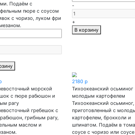
ми. Подаём с
-
офельным пюре с соусом
ивок с чоризо, луком фри
+
мезаном.
В корзину
рзину
р
2180
р
невосточный морской
Тихоокеанский осьминог 
шок с пюре рабюшон и
молодым картофелем
ым рагу
Тихоокеанский осьминог,
евосточный гребешок с
приготовленный с молод
рабюшон, грибным рагу,
картофелем, брокколи и
ельным маслом и
шпинатом. Подаём в том
заном.
соусе с чоризо или соусе