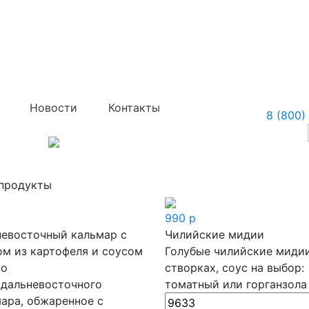
Морепродукты
Новости
Контакты
8 (800)
продукты
990
р
евосточный кальмар с
Чилийские мидии
м из картофеля и соусом
Голубые чилийские мидии
зо
створках, соус на выбор:
 дальневосточного
томатный или горганзола
ара, обжаренное с