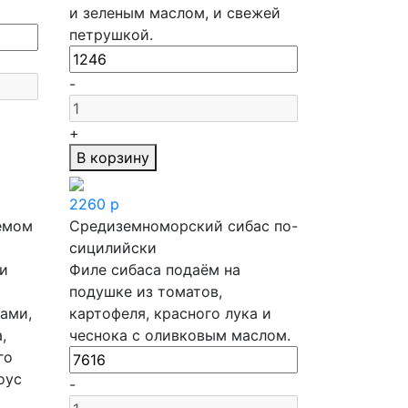
и зеленым маслом, и свежей
петрушкой.
-
+
В корзину
2260
р
емом
Средиземноморский сибас по-
сицилийски
и
Филе сибаса подаём на
подушке из томатов,
вами,
картофеля, красного лука и
,
чеснока с оливковым маслом.
го
оус
-