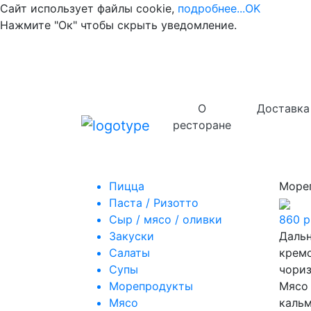
Сайт использует файлы cookie,
подробнее...
OK
Нажмите "Ок" чтобы скрыть уведомление.
О
Доставка
ресторане
Пицца
Море
Паста / Ризотто
Сыр / мясо / оливки
860
р
Закуски
Дальн
Салаты
кремо
Супы
чори
Морепродукты
Мясо
Мясо
кальм