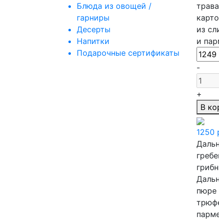
Блюда из овощей /
трава
гарниры
карт
Десерты
из сл
Напитки
и пар
Подарочные сертификаты
-
+
В ко
1250
Даль
гребе
грибн
Дальн
пюре 
трюф
парме