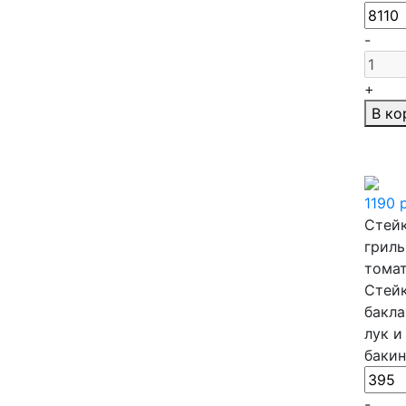
-
+
В ко
1190
Стейк
гриль
тома
Стейк
бакла
лук и
бакин
-